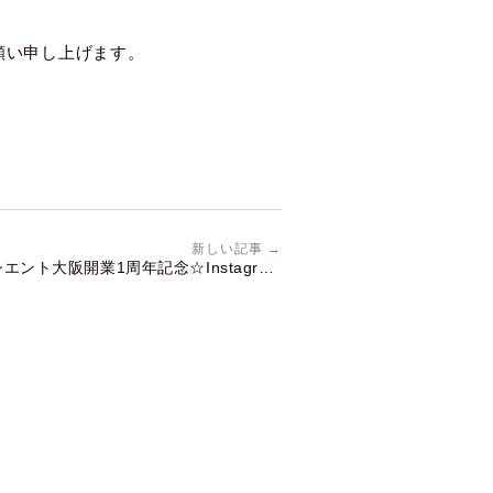
願い申し上げます。
新しい記事 →
ント大阪開業1周年記念☆Instagram
フォトコンテスト開催中！9/30(木)まで