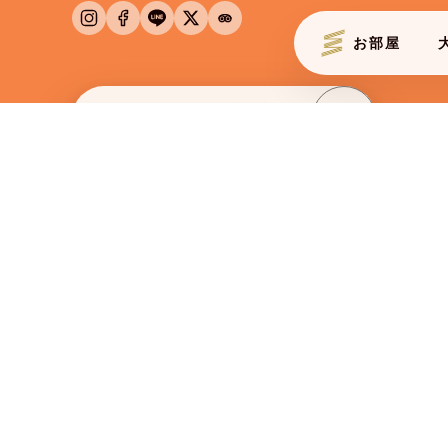
お部屋
ROOMS
JAPA
BOOK NOW
空室確認・予約
チェックイン
2026/08/07
金
BUSINESS
法人会員様予約
エルシエント大阪
ホテル エルシエント大阪梅田 公式サイト