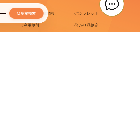
メディア掲載情報
パンフレット
空室検索
利用規則
預かり品規定
針
セルフクローク規約
る
法人会員
エルシエント京都
ホテル エルシエント京都八条口 公式サイト