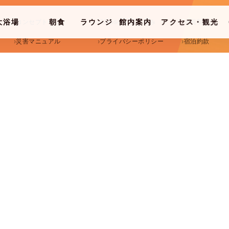
大浴場
朝食
ラウンジ
館内案内
アクセス・観光
コンセプト
SDGsへの取り組み
会員制度
NESE SPA
BREAKFAST
LOUNGE
FACILITIES
ACCESS & GUIDE
災害マニュアル
プライバシーポリシー
宿泊約款
取材・撮影注意事項
SNSガイドライン
カスハラ基本方
大人
子供
部屋
チェックアウト
検索す
2026/08/08
2名
0人
1部屋
土