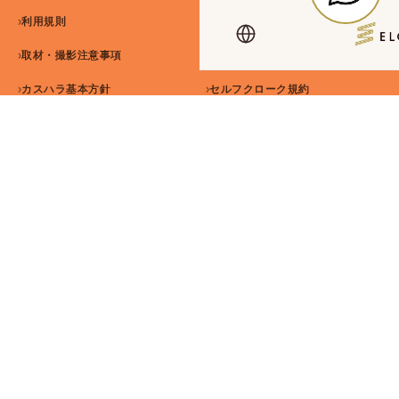
利用規則
預かり品規定
取材・撮影注意事項
SNSガイドライン
カスハラ基本方針
セルフクローク規約
ホテル エルシエント大阪梅田 公式サイト
ホテル エルシエント京都八条口 公式サイト
©2026 Kanden Amenix Co., Ltd. All Rights Reserved.