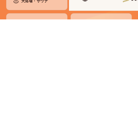
大浴場・サウナ
お知らせ
朝食
よくあるご質問
ラウンジ
お問い合わせ
館内のご案内
アクセス・観光
各種ご案内
コンセプト
SDGsへの取り組み
会員制度
メディア掲載情報
パンフレット
災害マニュアル