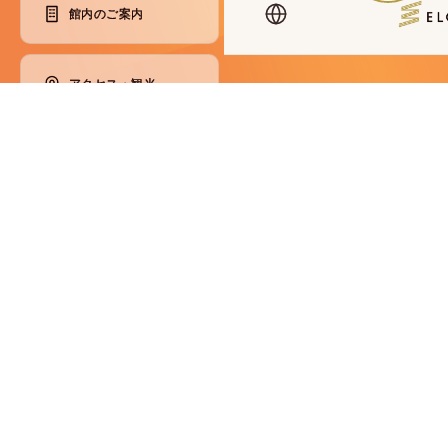
館内のご案内
アクセス・観光
各種ご案内
コンセプト
SDGsへの取り組み
会員制度
メディア掲載情報
パンフレット
災害マニュアル
プライバシーポリシー
宿泊約款
利用規則
預かり品規定
取材・撮影注意事項
SNSガイドライン
カスハラ基本方針
セルフクローク規約