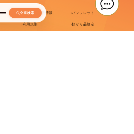
メディア掲載情報
パンフレット
空室検索
利用規則
預かり品規定
針
セルフクローク規約
る
法人会員
エルシエント京都
ホテル エルシエント京都八条口 公式サイト