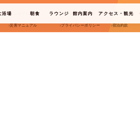
大浴場
朝食
ラウンジ
館内案内
アクセス・観光
コンセプト
SDGsへの取り組み
会員制度
NESE SPA
BREAKFAST
LOUNGE
FACILITIES
ACCESS & GUIDE
災害マニュアル
プライバシーポリシー
宿泊約款
取材・撮影注意事項
SNSガイドライン
カスハラ基本方
大人
子供
部屋
チェックアウト
検索す
2026/08/08
2名
0人
1部屋
土