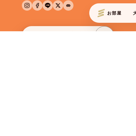
お部屋
ROOMS
JAPA
BOOK NOW
空室確認・予約
チェックイン
2026/08/07
金
BUSINESS
法人会員様予約
エルシエント大阪
ホテル エルシエント大阪梅田 公式サイト