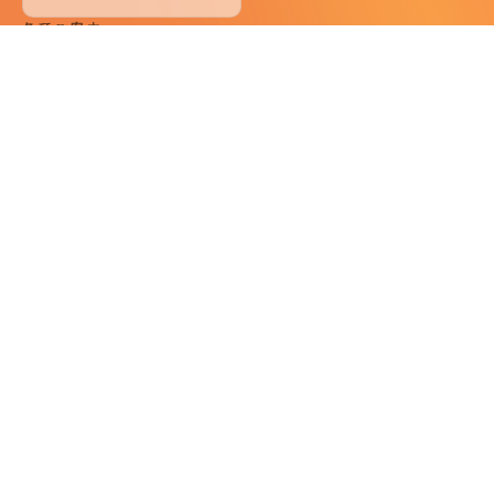
各種ご案内
コンセプト
SDGsへの取り組み
会員制度
メディア掲載情報
パンフレット
災害マニュアル
プライバシーポリシー
宿泊約款
利用規則
預かり品規定
取材・撮影注意事項
SNSガイドライン
カスハラ基本方針
セルフクローク規約