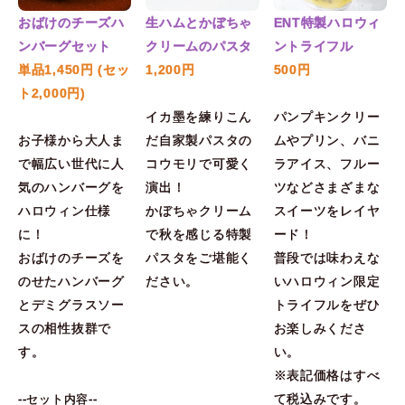
おばけのチーズハ
生ハムとかぼちゃ
ENT特製ハロウィ
ンバーグセット
クリームのパスタ
ントライフル
単品1,450円 (セッ
1,200円
500円
ト2,000円)
イカ墨を練りこん
パンプキンクリー
お子様から大人ま
だ自家製パスタの
ムやプリン、バニ
で幅広い世代に人
コウモリで可愛く
ラアイス、フルー
気のハンバーグを
演出！
ツなどさまざまな
ハロウィン仕様
かぼちゃクリーム
スイーツをレイヤ
に！
で秋を感じる特製
ード！
おばけのチーズを
パスタをご堪能く
普段では味わえな
のせたハンバーグ
ださい。
いハロウィン限定
とデミグラスソー
トライフルをぜひ
スの相性抜群で
お楽しみくださ
す。
い。
※表記価格はすべ
て税込みです。
--セット内容--