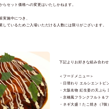
からセット価格への変更はいたしかねます。
策実施中につき、
業しているためご入場いただける人数には限りがございます。
下記よりお好きな組み合わ
＜フードメニュー＞
・日替わり エルシエントピン
・大阪名物 紅生姜の天ぷら 3
・京橋風フランクフルト＆フラ
・ネギ大盛！たこ焼き（7個）