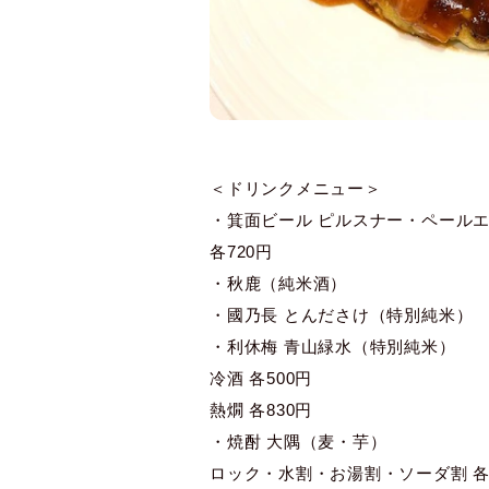
＜ドリンクメニュー＞
・箕面ビール ピルスナー・ペール
各720円
・秋鹿（純米酒）
・國乃長 とんださけ（特別純米）
・利休梅 青山緑水（特別純米）
冷酒 各500円
熱燗 各830円
・焼酎 大隅（麦・芋）
ロック・水割・お湯割・ソーダ割 各