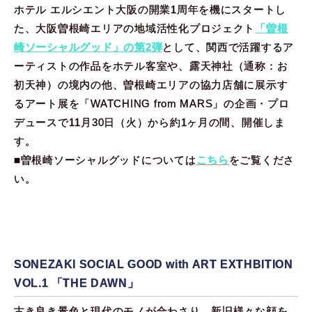
ホテル エルシエント大阪の開業1周年を機にスタートし
た、大阪曽根崎エリアの地域活性化プロジェクト
「曽根
崎ソーシャルグッド」の第2弾
として、関西で活躍するア
ーティストの作品をホテル客室や、露天神社（通称：お
初天神）の境内の他、曽根崎エリアの協力店舗に展示す
るアート展を「WATCHING from MARS」の企画・プロ
デュースで11月30日（火）から約1ヶ月の間、開催しま
す。
■曽根崎ソーシャルグッドについては
こちら
をご覧くださ
い。
SONEZAKI SOCIAL GOOD with ART EXTHBITION
VOL.1 「THE DAWN」
古き良き景色と現代のモノが合わさり、新旧様々な顔を