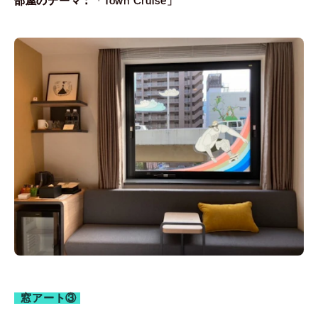
部屋のテーマ：
「Town Cruise」
窓アート③