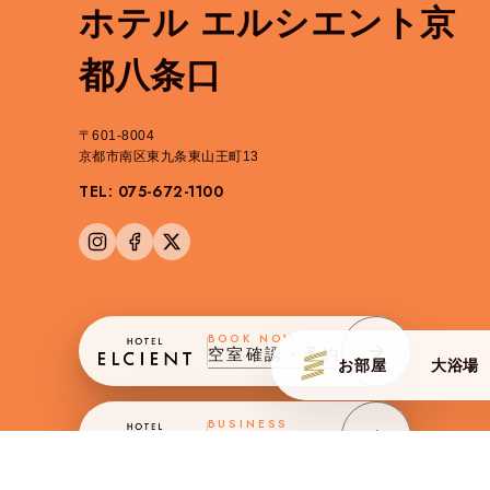
ホテル エルシエント京
都八条口
〒601-8004
京都市南区東九条東山王町13
TEL: 075-672-1100
BOOK NOW
空室確認・予約
お部屋
大浴場
ROOMS
JAPANESE 
BUSINESS
法人会員様予約
チェックイン
チェック
2026/08/07
2026/0
金