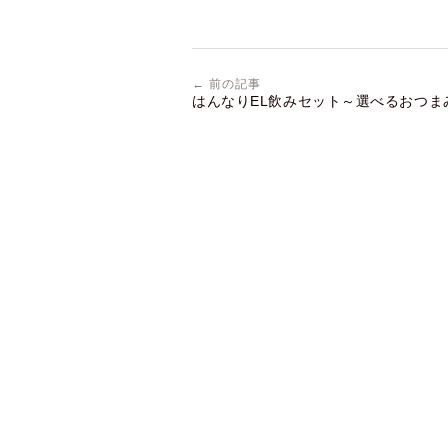
← 前の記事
はんなりEL飲みセット～選べるおつまみ3
うどす？～