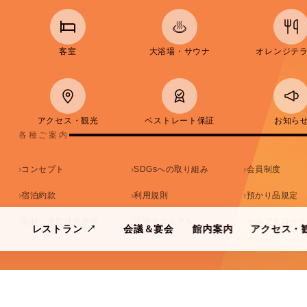
客室
大浴場・サウナ
オレンジテ
アクセス・観光
ベストレート保証
お知ら
各種ご案内
コンセプト
SDGsへの取り組み
会員制度
宿泊約款
利用規則
預かり品規定
取材・撮影注意事項
災害マニュアル
セルフクローク
レストラン
↗
会議＆宴会
館内案内
アクセス・
SPA
ORANGE TERRACE
CONFERENCE
FACILITIES
ACCESS & G
大人
子供
部屋
アウト
検索する
8/08
2名
0人
1部屋
土