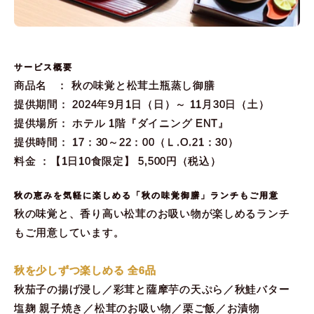
サービス概要
商品名 ： 秋の味覚と松茸土瓶蒸し御膳
提供期間： 2024年9月1日（日）～ 11月30日（土）
提供場所： ホテル 1階『ダイニング ENT』
提供時間： 17：30～22：00（Ｌ.O.21：30）
料金 ：【1日10食限定】 5,500円（税込）
秋の恵みを気軽に楽しめる「秋の味覚御膳」ランチもご用意
秋の味覚と、香り高い松茸のお吸い物が楽しめるランチ
もご用意しています。
秋を少しずつ楽しめる 全6品
秋茄子の揚げ浸し／彩茸と薩摩芋の天ぷら／秋鮭バター
塩麹 親子焼き／松茸のお吸い物／栗ご飯／お漬物