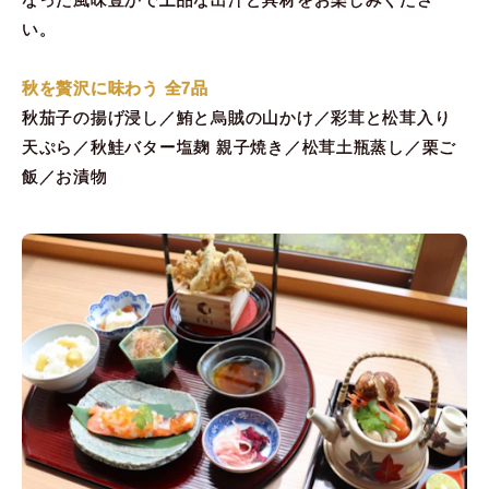
い。
秋を贅沢に味わう 全7品
秋茄子の揚げ浸し／鮪と烏賊の山かけ／彩茸と松茸入り
天ぷら／秋鮭バター塩麹 親子焼き／松茸土瓶蒸し／栗ご
飯／お漬物