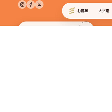
お部屋
大浴場
ROOMS
JAPANESE 
BOOK NOW
空室確認・予約
チェックイン
チェック
2026/08/06
2026/0
木
BUSINESS
法人会員様予約
エルシエント大阪
ホテル エルシエント大阪梅田 公式サイト