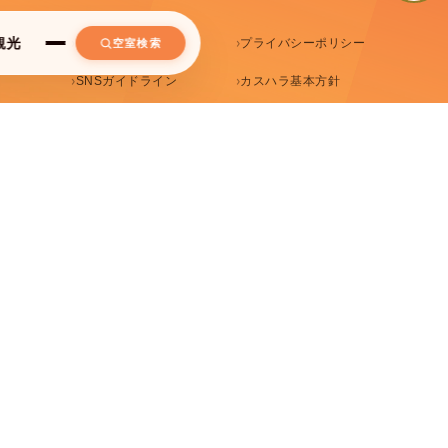
観光
パンフレット
プライバシーポリシー
空室検索
UIDE
SNSガイドライン
カスハラ基本方針
規約
法人会員
エルシエント京都
ホテル エルシエント京都八条口 公式サイト