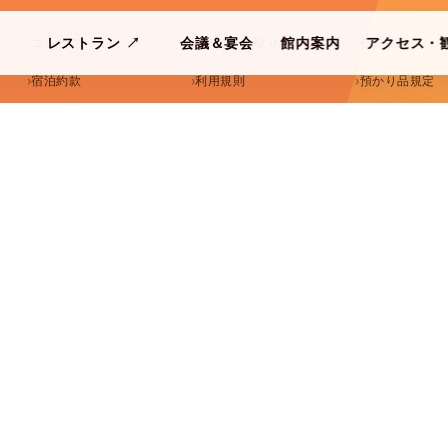
レストラン
↗
会議＆宴会
館内案内
アクセス・
コンセプト
SDGsへの取り組み
会員制度
SPA
ORANGE TERRACE
CONFERENCE
FACILITIES
ACCESS & G
宿泊約款
利用規則
預かり品規定
取材・撮影注意事項
災害マニュアル
セルフクローク
大人
子供
部屋
アウト
検索する
8/07
2名
0人
1部屋
金