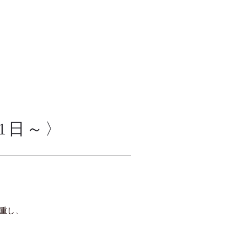
1日～〉
重し、