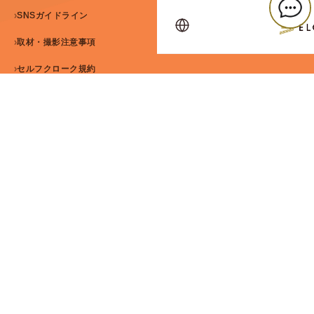
SNSガイドライン
カスハラ基本方針
取材・撮影注意事項
災害マニュアル
セルフクローク規約
ホテル エルシエント大阪梅田 公式サイト
ホテル エルシエント京都八条口 公式サイト
©2026 Kanden Amenix Co., Ltd. All Rights Reserved.