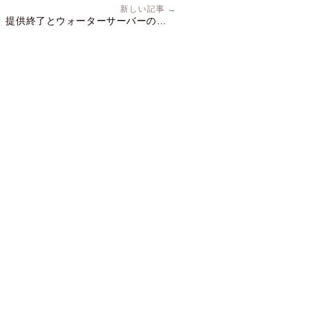
新しい記事 →
）提供終了とウォーターサーバーのご案
内