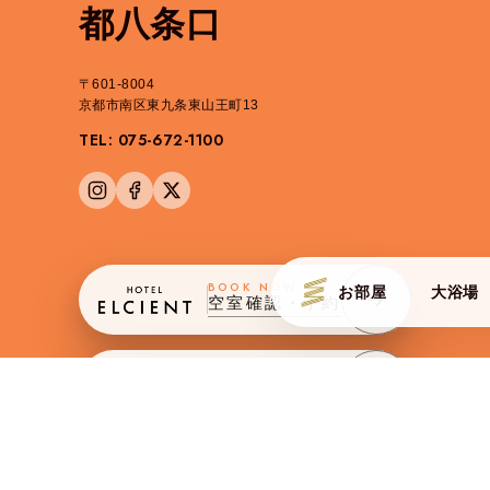
都八条口
〒601-8004
京都市南区東九条東山王町13
TEL: 075-672-1100
BOOK NOW
お部屋
大浴場
空室確認・予約
ROOMS
JAPANESE 
BUSINESS
チェックイン
チェック
法人会員様予約
2026/08/06
2026/0
木