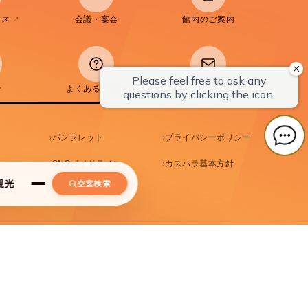
ラス
会議・宴会
館内のご案内
↗
せ
よくあるご質問
お問い合わせ
パンフレット
プライバシーポリシー
SNSガイドライン
カスハラ基本方針
観光
空室検索
規約
UIDE
法人会員