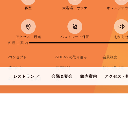
客室
大浴場・サウナ
オレンジテ
アクセス・観光
ベストレート保証
お知ら
各種ご案内
コンセプト
SDGsへの取り組み
会員制度
宿泊約款
利用規則
預かり品規定
レストラン
↗
会議＆宴会
館内案内
アクセス・
取材・撮影注意事項
災害マニュアル
セルフクローク
SPA
ORANGE TERRACE
CONFERENCE
FACILITIES
ACCESS & G
大人
子供
部屋
アウト
検索する
8/07
2名
0人
1部屋
金