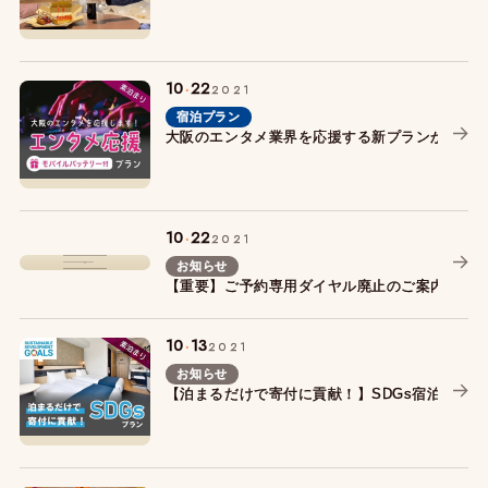
.
10
22
2021
宿泊プラン
大阪のエンタメ業界を応援する新プランが登場
.
10
22
2021
お知らせ
【重要】ご予約専用ダイヤル廃止のご案内
.
10
13
2021
お知らせ
【泊まるだけで寄付に貢献！】SDGs宿泊プラ