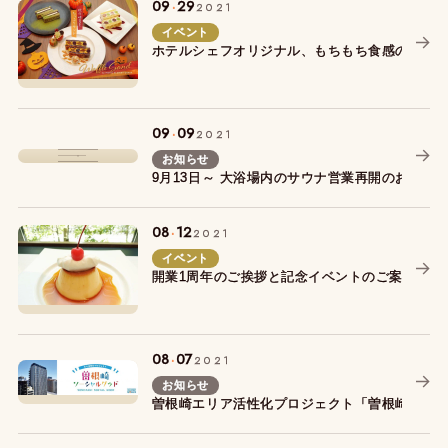
.
09
29
2021
イベント
ホテルシェフオリジナル、もちもち食感の「もち
.
09
09
2021
お知らせ
9月13日～ 大浴場内のサウナ営業再開のお知ら
.
08
12
2021
イベント
開業1周年のご挨拶と記念イベントのご案内（8/
.
08
07
2021
お知らせ
曽根崎エリア活性化プロジェクト「曽根崎ソー