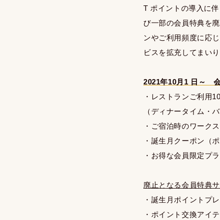
T ポイントの導入に
び一部の会員特典を
ンやご利用頻度に応
ビスを拡充してまい
2021年10月1 日～
・レストランご利用1
（ディナータイム・
・ご宿泊時のワークス
・誕生月クーポン（
・お得な会員限定プ
廃止となる会員特典
・誕生月ポイントプ
・ポイント交換アイ