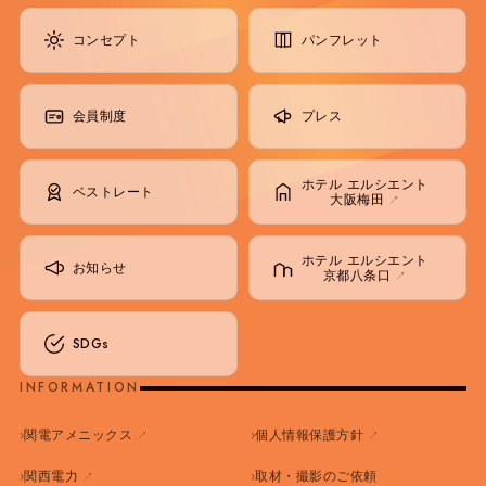
コンセプト
パンフレット
会員制度
プレス
ホテル エルシエント
ベストレート
大阪梅田
↗
ホテル エルシエント
お知らせ
京都八条口
↗
SDGs
INFORMATION
↗
↗
関電アメニックス
個人情報保護方針
↗
関西電力
取材・撮影のご依頼