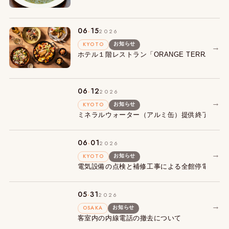
.
06
15
2026
KYOTO
お知らせ
→
ホテル１階レストラン「ORANGE TERRACE
.
06
12
2026
→
KYOTO
お知らせ
ミネラルウォーター（アルミ缶）提供終了とウ
.
06
01
2026
→
KYOTO
お知らせ
電気設備の点検と補修工事による全館停電のお
.
05
31
2026
→
OSAKA
お知らせ
客室内の内線電話の撤去について