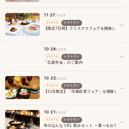
.
11
27
2025
KYOTO
レストラン
→
【限定7日間】クリスマスフェアを開催します
.
10
28
2025
→
KYOTO
レストラン
「忘新年会」のご案内
.
10
22
2025
KYOTO
レストラン
→
【11月限定】「洋風松茸フェア」を開催します
.
10
21
2025
KYOTO
レストラン
→
冬のはんなりEL 飲みセット ～選べるおでん3種＋