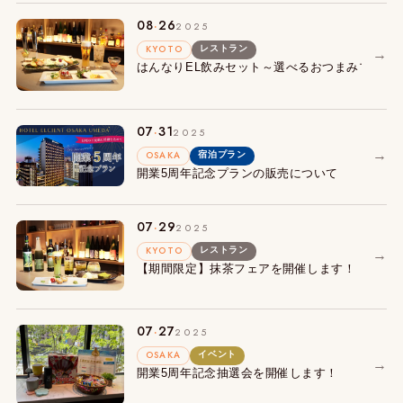
.
08
26
2025
KYOTO
レストラン
→
はんなりEL飲みセット～選べるおつまみプレート+
.
07
31
2025
→
OSAKA
宿泊プラン
開業5周年記念プランの販売について
.
07
29
2025
KYOTO
レストラン
→
【期間限定】抹茶フェアを開催します！
.
07
27
2025
OSAKA
イベント
→
開業5周年記念抽選会を開催します！