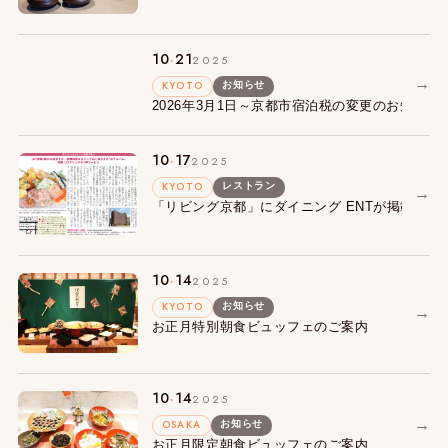
.
10
21
2025
→
KYOTO
お知らせ
2026年3月1日～京都市宿泊税の変更のお知らせ
.
10
17
2025
KYOTO
レストラン
→
「リビング京都」にダイニング ENTが掲載され
.
10
14
2025
KYOTO
お知らせ
→
お正月特別朝食ビュッフェのご案内
.
10
14
2025
→
OSAKA
お知らせ
お正月限定朝食ビュッフェのご案内