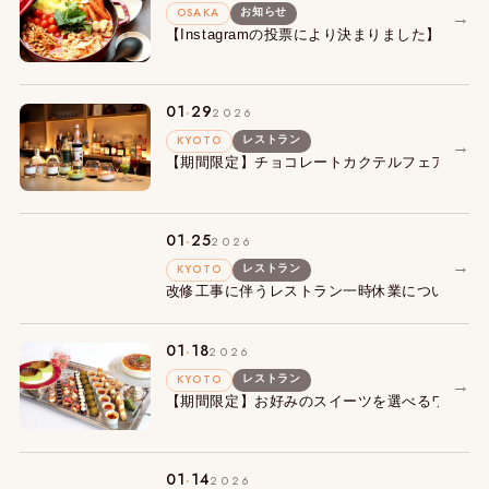
OSAKA
お知らせ
→
【Instagramの投票により決まりました】朝食
.
01
29
2026
KYOTO
レストラン
→
【期間限定】チョコレートカクテルフェアを開
.
01
25
2026
→
KYOTO
レストラン
改修工事に伴うレストラン一時休業についての
.
01
18
2026
KYOTO
レストラン
→
【期間限定】お好みのスイーツを選べるワゴン
.
01
14
2026