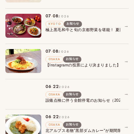
.
07
08
2026
KYOTO
お知らせ
→
極上黒毛和牛と旬の京都野菜を堪能！ 夏限定『Summe
.
07
08
2026
OSAKA
お知らせ
→
【Instagramの投票により決まりました】朝食
.
06
22
2026
→
OSAKA
お知らせ
設備点検に伴う全館停電のお知らせ（2027年1月
.
06
22
2026
OSAKA
お知らせ
→
北アルプス名物"黒部ダムカレー"が期間限定で