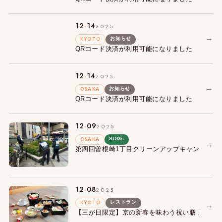
.
12
14
2025
→
KYOTO
お知らせ
QRコード決済が利用可能になりました
.
12
14
2025
→
OSAKA
お知らせ
QRコード決済が利用可能になりました
.
12
09
2025
OSAKA
SDGs
→
第四回曽根崎1丁目クリーンアップキャンペーン
.
12
08
2025
KYOTO
レストラン
→
【三が日限定】京の新春を味わう祝い膳 新春特