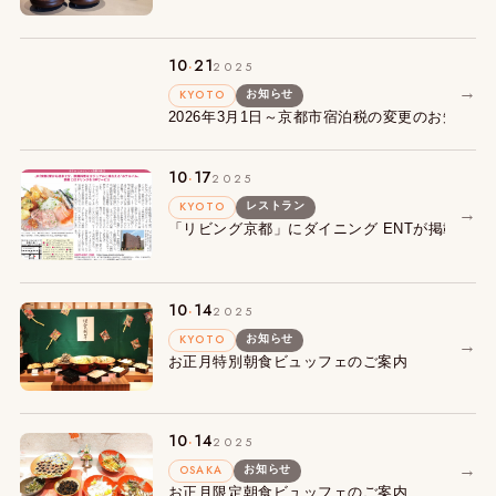
.
10
21
2025
→
KYOTO
お知らせ
2026年3月1日～京都市宿泊税の変更のお知らせ
.
10
17
2025
KYOTO
レストラン
→
「リビング京都」にダイニング ENTが掲載され
.
10
14
2025
KYOTO
お知らせ
→
お正月特別朝食ビュッフェのご案内
.
10
14
2025
→
OSAKA
お知らせ
お正月限定朝食ビュッフェのご案内