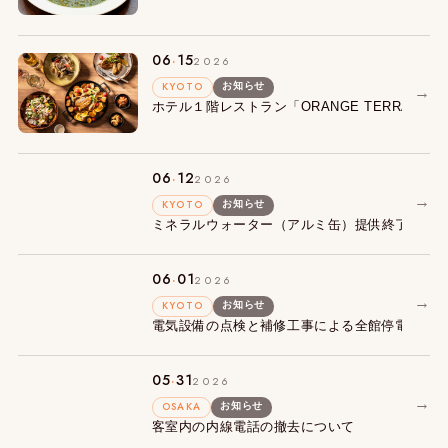
.
06
15
2026
KYOTO
お知らせ
→
ホテル１階レストラン「ORANGE TERRACE
.
06
12
2026
→
KYOTO
お知らせ
ミネラルウォーター（アルミ缶）提供終了とウ
.
06
01
2026
→
KYOTO
お知らせ
電気設備の点検と補修工事による全館停電のお
.
05
31
2026
→
OSAKA
お知らせ
客室内の内線電話の撤去について