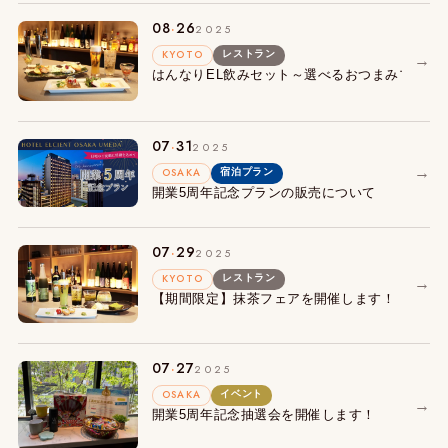
.
08
26
2025
KYOTO
レストラン
→
はんなりEL飲みセット～選べるおつまみプレート+
.
07
31
2025
→
OSAKA
宿泊プラン
開業5周年記念プランの販売について
.
07
29
2025
KYOTO
レストラン
→
【期間限定】抹茶フェアを開催します！
.
07
27
2025
OSAKA
イベント
→
開業5周年記念抽選会を開催します！