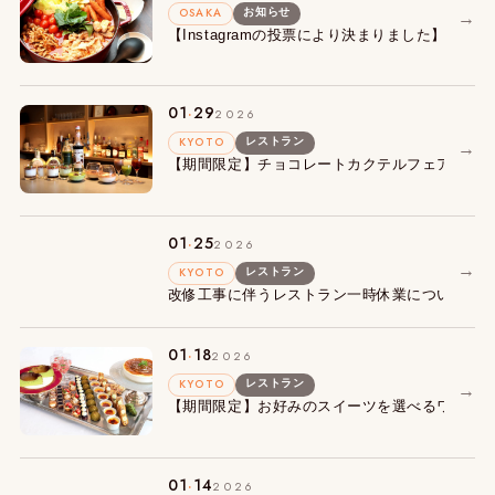
OSAKA
お知らせ
→
【Instagramの投票により決まりました】朝食
.
01
29
2026
KYOTO
レストラン
→
【期間限定】チョコレートカクテルフェアを開
.
01
25
2026
→
KYOTO
レストラン
改修工事に伴うレストラン一時休業についての
.
01
18
2026
KYOTO
レストラン
→
【期間限定】お好みのスイーツを選べるワゴン
.
01
14
2026