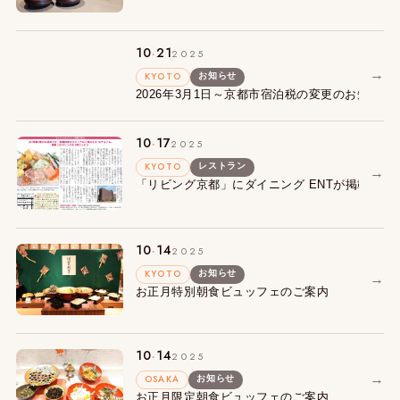
.
10
21
2025
→
KYOTO
お知らせ
2026年3月1日～京都市宿泊税の変更のお知らせ
.
10
17
2025
KYOTO
レストラン
→
「リビング京都」にダイニング ENTが掲載され
.
10
14
2025
KYOTO
お知らせ
→
お正月特別朝食ビュッフェのご案内
.
10
14
2025
→
OSAKA
お知らせ
お正月限定朝食ビュッフェのご案内