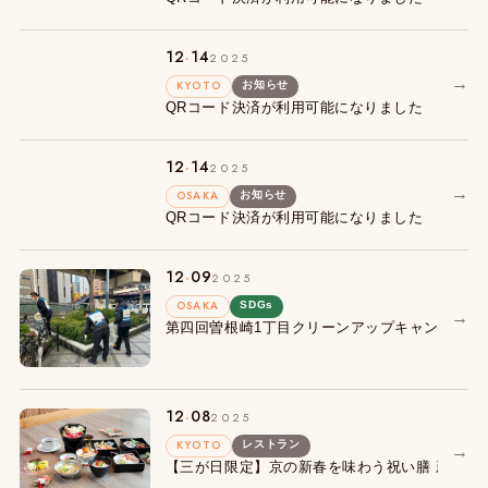
.
12
14
2025
→
KYOTO
お知らせ
QRコード決済が利用可能になりました
.
12
14
2025
→
OSAKA
お知らせ
QRコード決済が利用可能になりました
.
12
09
2025
OSAKA
SDGs
→
第四回曽根崎1丁目クリーンアップキャンペーン
.
12
08
2025
KYOTO
レストラン
→
【三が日限定】京の新春を味わう祝い膳 新春特