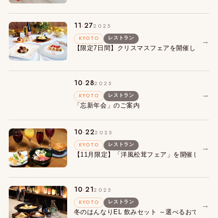
.
11
27
2025
KYOTO
レストラン
→
【限定7日間】クリスマスフェアを開催します
.
10
28
2025
→
KYOTO
レストラン
「忘新年会」のご案内
.
10
22
2025
KYOTO
レストラン
→
【11月限定】「洋風松茸フェア」を開催します
.
10
21
2025
KYOTO
レストラン
→
冬のはんなりEL 飲みセット ～選べるおでん3種＋