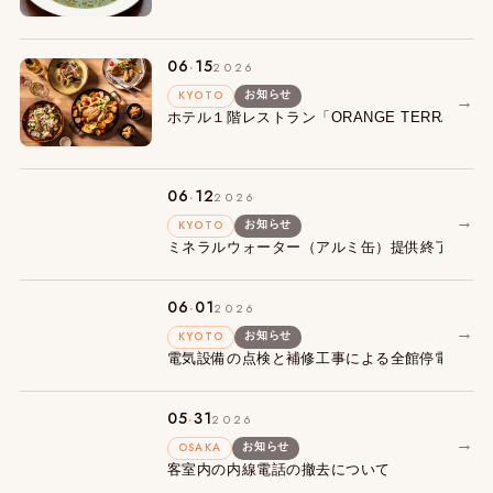
.
06
15
2026
KYOTO
お知らせ
→
ホテル１階レストラン「ORANGE TERRACE
.
06
12
2026
→
KYOTO
お知らせ
ミネラルウォーター（アルミ缶）提供終了とウ
.
06
01
2026
→
KYOTO
お知らせ
電気設備の点検と補修工事による全館停電のお
.
05
31
2026
→
OSAKA
お知らせ
客室内の内線電話の撤去について