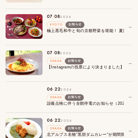
.
07
08
2026
KYOTO
お知らせ
→
極上黒毛和牛と旬の京都野菜を堪能！ 夏限定『Summe
.
07
08
2026
OSAKA
お知らせ
→
【Instagramの投票により決まりました】朝食
.
06
22
2026
→
OSAKA
お知らせ
設備点検に伴う全館停電のお知らせ（2027年1月
.
06
22
2026
OSAKA
お知らせ
→
北アルプス名物"黒部ダムカレー"が期間限定で