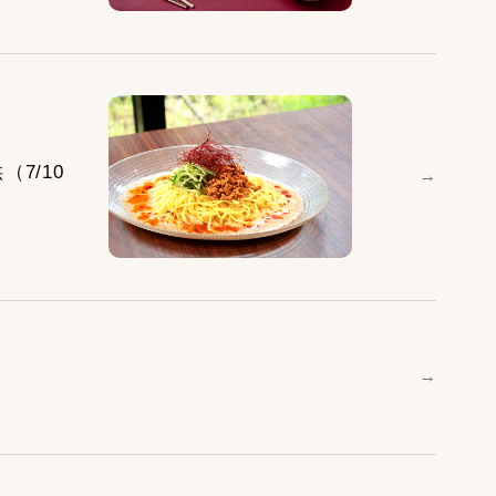
7/10
→
→