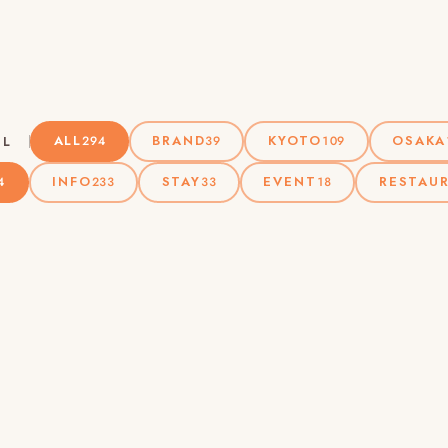
ALL
BRAND
KYOTO
OSAKA
EL
294
39
109
INFO
STAY
EVENT
RESTAU
4
233
33
18