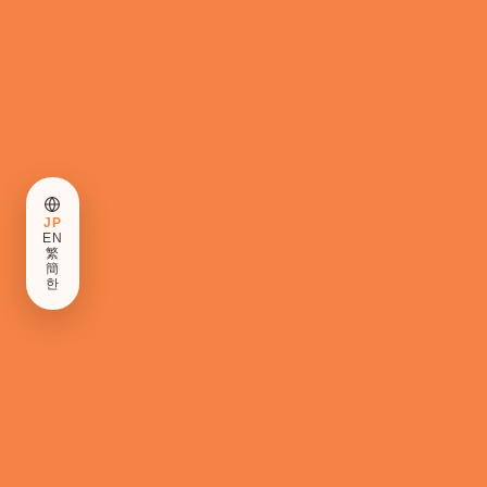
JP
EN
繁
簡
한