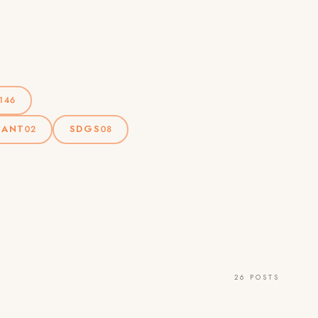
146
RANT
SDGS
02
08
26 POSTS