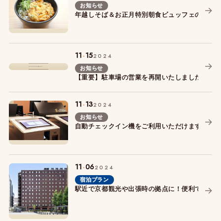
お知らせ
年越しそば＆お正月特別朝食ビュッフェのご案
.
11
15
2024
お知らせ
【重要】駐車場の営業を再開いたしました。
.
11
13
2024
お知らせ
自動チェックイン機をご利用いただけます。
.
11
06
2024
宿泊プラン
駅近で京都観光や出張時の拠点に！便利でお得