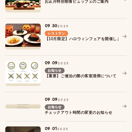
お正月特別朝食ビュッフェのご案内
.
09
30
2025
レストラン
【10月限定】ハロウィンフェアを開催します！
.
09
09
2025
お知らせ
【重要】ご連泊の際の客室清掃について
.
09
09
2025
お知らせ
チェックアウト時間の変更のお知らせ
.
09
01
2025